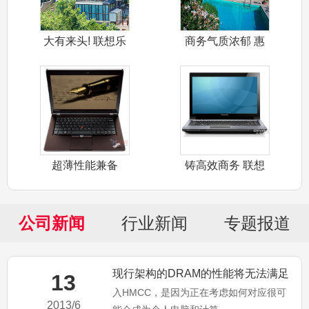
大有来头! 联想乐
商务气质浓郁 惠
Phone
普6560B
超薄性能兼备
铸高效商务 联想
ThinkPa
扬天V470
公司新闻
行业新闻
专题报道
现行架构的DRAM的性能将无法满足
13
入HMCC，是因为正在考虑如何对应很可
处理器的需要
2013/6