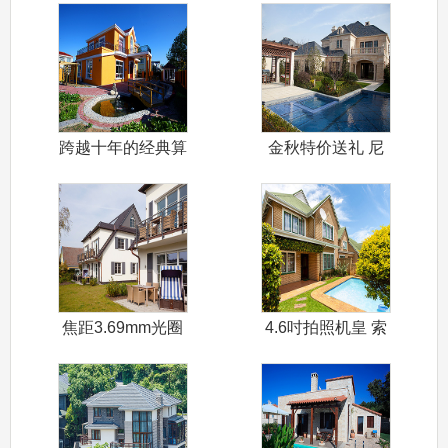
跨越十年的经典算
金秋特价送礼 尼
是一款经典音
康D5100
焦距3.69mm光圈
4.6吋拍照机皇 索
F2.2
尼LT2