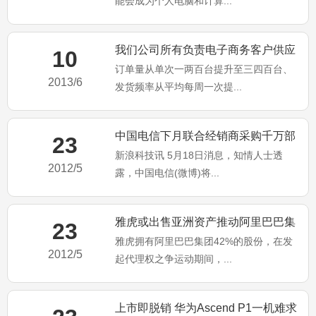
能会成为个人电脑和计算...
我们公司所有负责电子商务客户供应
10
订单量从单次一两百台提升至三四百台、
链的同事
2013/6
发货频率从平均每周一次提...
中国电信下月联合经销商采购千万部
23
新浪科技讯 5月18日消息，知情人士透
智能手机
2012/5
露，中国电信(微博)将...
雅虎或出售亚洲资产推动阿里巴巴集
23
雅虎拥有阿里巴巴集团42%的股份，在发
团IPO
2012/5
起代理权之争运动期间，...
上市即脱销 华为Ascend P1一机难求