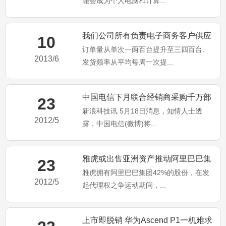
能会成为个人电脑和计算...
我们公司所有负责电子商务客户供应
10
订单量从单次一两百台提升至三四百台、
链的同事
2013/6
发货频率从平均每周一次提...
中国电信下月联合经销商采购千万部
23
新浪科技讯 5月18日消息，知情人士透
智能手机
2012/5
露，中国电信(微博)将...
雅虎或出售亚洲资产推动阿里巴巴集
23
雅虎拥有阿里巴巴集团42%的股份，在发
团IPO
2012/5
起代理权之争运动期间，...
上市即脱销 华为Ascend P1一机难求