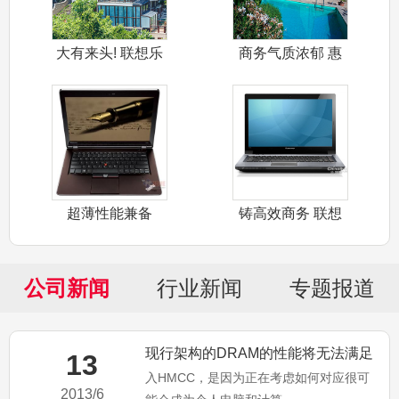
大有来头! 联想乐
商务气质浓郁 惠
Phone
普6560B
超薄性能兼备
铸高效商务 联想
ThinkPa
扬天V470
公司新闻
行业新闻
专题报道
现行架构的DRAM的性能将无法满足
13
入HMCC，是因为正在考虑如何对应很可
处理器的需要
2013/6