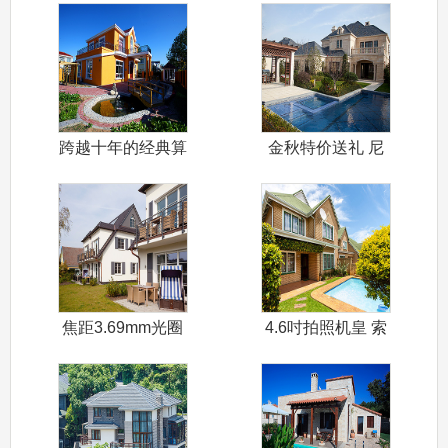
跨越十年的经典算
金秋特价送礼 尼
是一款经典音
康D5100
焦距3.69mm光圈
4.6吋拍照机皇 索
F2.2
尼LT2